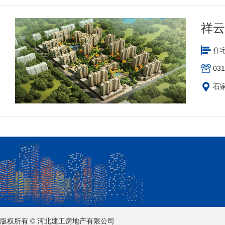
祥云
住
03
石
版权所有 © 河北建工房地产有限公司