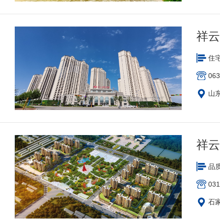
祥云
住
063
山
祥云
品
03
石