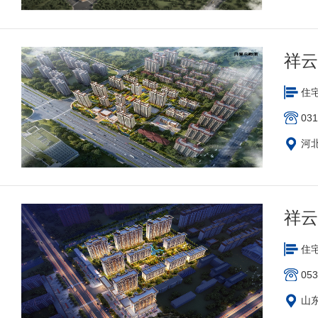
祥云
住
031
河
祥云
住
053
山