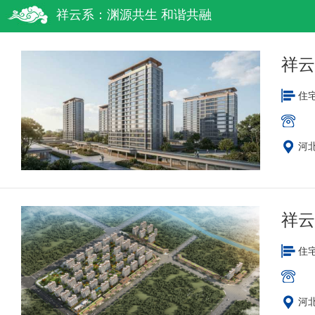
祥云系：渊源共生 和谐共融
祥云
住
河
祥云
住
河