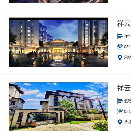
祥云
住
03
承
祥云
低
03
承