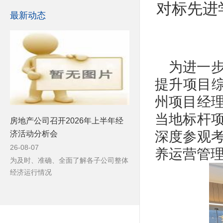
对标先进
最新动态
为进一
提升项目综
州项目经
当地标杆
房地产公司召开2026年上半年经
深度参观
济活动分析会
26-08-07
养运营管
为及时、准确、全面了解各子公司整体
经济运行情况