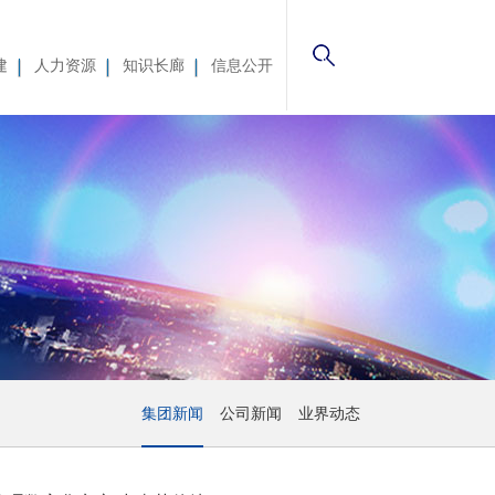
建
人力资源
知识长廊
信息公开
文化
培训
公告
活动
司邮箱
企业荣誉
联系我们
党务学习
员工风采
精神文明创建专栏
企业文化
出资企业信息公开
主题教育
组织机构
集团新闻
公司新闻
业界动态