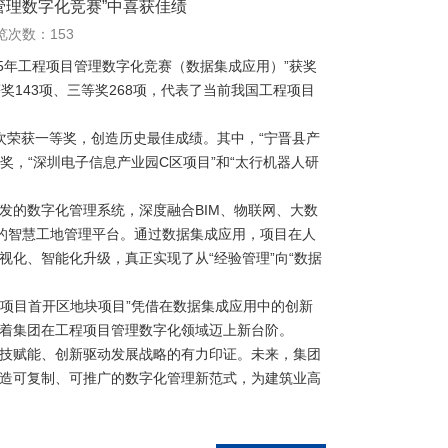
管理数字化竞赛”中喜获佳绩
 浏览次数：
153
25年工程项目管理数字化竞赛（数据集成应用）”获奖
143项、三等奖268项，代表了当前我国工程项目
次荣获一等奖，创造历史最佳成绩。其中，“宁晋县产
奖，“深圳电子信息产业园C区项目”和“太行机器人研
。
发的数字化管理系统，深度融合BIM、物联网、大数
素的智慧工地管理平台。通过数据集成应用，项目在人
化、智能化升级，真正实现了从“经验管理”向“数据
造项目首开区地块项目”凭借在数据集成应用中的创新
着集团在工程项目管理数字化领域迈上新台阶。
技赋能、创新驱动发展战略的有力印证。未来，集团
造可复制、可推广的数字化管理新范式，为建筑业高